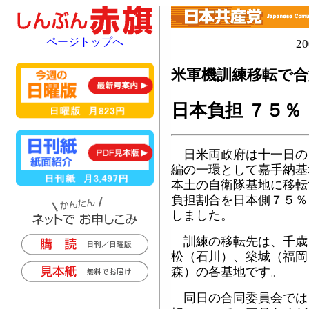
ページトップへ
2
米軍機訓練移転で合
日本負担 ７５％
日米両政府は十一日の
編の一環として嘉手納基
本土の自衛隊基地に移転
負担割合を日本側７５％
しました。
訓練の移転先は、千歳
松（石川）、築城（福岡
森）の各基地です。
同日の合同委員会では