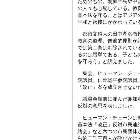
ためのもの。朝鮮半島や中
の人々も心配している。教
基本法を守ることはアジア
平和と密接にかかわってい
都留文科大の田中孝彦教授
教育の道理、普遍的原則が
では第二条は削除されてい
るのは愚挙である。子ども
を守ろう」と訴えました。
集会、ヒューマン・チェー
院議員、仁比聡平参院議員
「改正」案を成立させない
議員会館前に並んだ参加者
反対の意思を表しました。
ヒューマン・チェーンは教
基本法「改正」反対市民連
絡会」など六つの市民団体
ら約二千三百人が呼びかけ