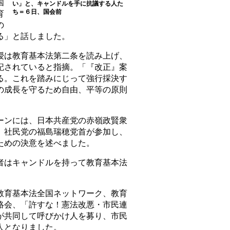
国
い」と、キャンドルを手に抗議する人た
ち＝６日、国会前
育
の
る」と話しました。
は教育基本法第二条を読み上げ、
記されていると指摘。「『改正』案
る。これを踏みにじって強行採決す
の成長を守るため自由、平等の原則
ンには、日本共産党の赤嶺政賢衆
、社民党の福島瑞穂党首が参加し、
ための決意を述べました。
はキャンドルを持って教育基本法
育基本法全国ネットワーク、教育
絡会、「許すな！憲法改悪・市民連
が共同して呼びかけ人を募り、市民
人となりました。