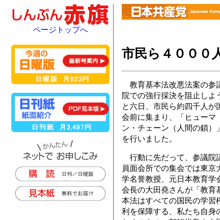
ページトップへ
市民ら４０００人
教育基本法改悪法案の参
院での強行採決を阻止しよ
と六日、市民ら約四千人が
会前に集まり、「ヒューマ
ン・チェーン（人間の鎖）
を行いました。
行動に先だって、参議院
員面会所での集会では東京
学名誉教授、元日本教育学
会長の大田堯さんが「教育
本法はすべての国民の学習
利を保障する、私たち自身