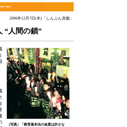
2006年12月7日(木)
「しんぶん赤旗」
 “人間の鎖”
議
う
国
」
議
大
会
基
権
の
（写真）「教育基本法の改悪は許さな