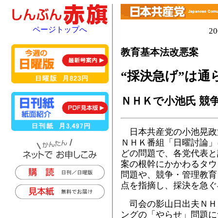
ページトップへ
2
教育基本法改悪案
“採決急げ”は通
ＮＨＫで小池氏 競
日本共産党の小池晃政
ＮＨＫ番組「日曜討論」
どの問題で、各党代表と
案の根幹にかかわるタウ
問題や、競争・管理教育
点を指摘し、採決を急ぐ
司会の影山日出夫ＮＨ
ングの「やらせ」問題に