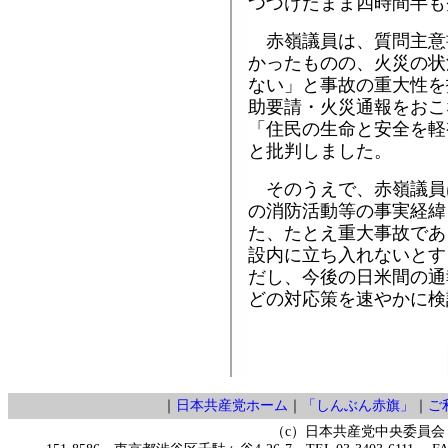
つづけたまま四時間半も
赤嶺議員は、質問主意
かったものの、火災の状
ない」と事故の重大性を
助要請・火災通報をおこ
「住民の生命と安全を軽
と批判しました。
そのうえで、赤嶺議員
の消防活動等の事実経緯
た、たとえ重大事故であ
設内に立ち入れないとす
だし、今後の日米間の通
どの対応策を速やかに検
｜
日本共産党ホーム
｜
「しんぶん赤旗」
｜
ご
（c）日本共産党中央委員会