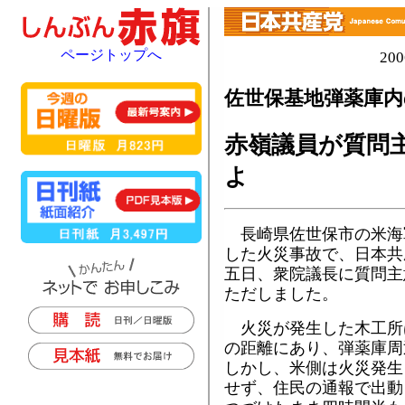
ページトップへ
20
佐世保基地弾薬庫内
赤嶺議員が質問
よ
長崎県佐世保市の米海
した火災事故で、日本共
五日、衆院議長に質問主
ただしました。
火災が発生した木工所
の距離にあり、弾薬庫周
しかし、米側は火災発生
せず、住民の通報で出動