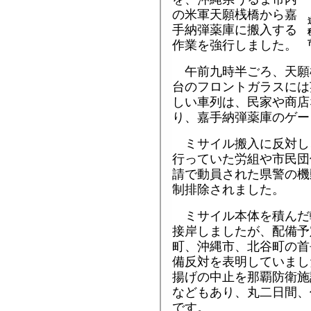
の米軍天願桟橋から嘉
手納弾薬庫に搬入する
作業を強行しました。
午前九時半ごろ、天願
台のフロントガラスには
しい車列は、民家や商店
り、嘉手納弾薬庫のゲー
ミサイル搬入に反対し
行っていた労組や市民団
請で動員された県警の機
制排除されました。
ミサイル本体を積んだ
接岸しましたが、配備予
町、沖縄市、北谷町の首
備反対を表明していまし
揚げの中止を那覇防衛施
などもあり、丸二日間、
です。