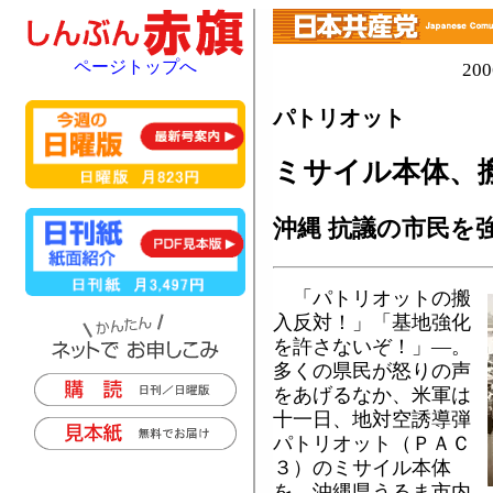
ページトップへ
20
パトリオット
ミサイル本体、
沖縄 抗議の市民を
「パトリオットの搬
入反対！」「基地強化
を許さないぞ！」―。
多くの県民が怒りの声
をあげるなか、米軍は
十一日、地対空誘導弾
パトリオット（ＰＡＣ
３）のミサイル本体
を、沖縄県うるま市内