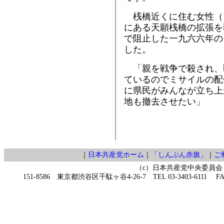
桟橋近くに住む女性（
にある天願桟橋の拡張を
で阻止した一九六六年の
した。
「親を戦争で殺され、
ているのでミサイルの配
に県民がみんなが立ち上
地も撤去させたい」
｜
日本共産党ホーム
｜
「しんぶん赤旗」
｜
ご
（c）日本共産党中央委員会
151-8586 東京都渋谷区千駄ヶ谷4-26-7 TEL 03-3403-6111 FAX 