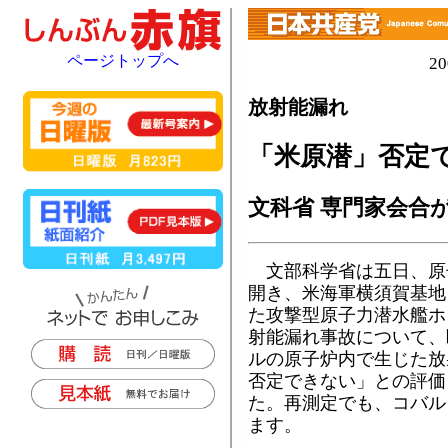
ページトップへ
2
放射能漏れ
「米原潜」否定
文科省 専門家会合
文部科学省は五日、原
開き、米海軍横須賀基地
た攻撃型原子力潜水艦ホ
射能漏れ事故について、
ルの原子炉内で生じた放
否定できない」との評価
た。再測定でも、コバル
ます。