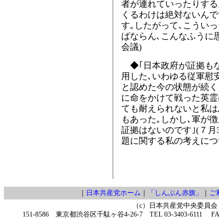
者が連れていったりする
くるわけは絶対ないんで
す｡したがって､こうい
ばならん､こんなふうに思
会議)
◆｢日本政府が証拠もな
用した､いわゆる従軍慰
と認めた今の状態が続く
に命をかけて戦った英霊
ても耐えられないと私は
もあった｡しかし､軍が
証拠はないのです｣(７月
題に関する私の考えについ
｜
日本共産党ホーム
｜
「しんぶん赤旗」
｜
ご
（c）日本共産党中央委員会
151-8586 東京都渋谷区千駄ヶ谷4-26-7 TEL 03-3403-6111 FAX 