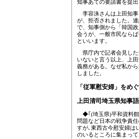
知事あての要請書を提出
李容洙さんは上田知事
が、拒否されました。連
で、知事側から「韓国政
会うが、一般市民ならば
といいます。
県庁内で記者会見した
いないと言う以上、上田
義務がある。なぜ私から
しました。
「従軍慰安婦」をめ
上田清司埼玉県知事語
◆｢(埼玉県)平和資料
問題など日本の戦争責任
すが､東西古今慰安婦は
のいるところに集まって