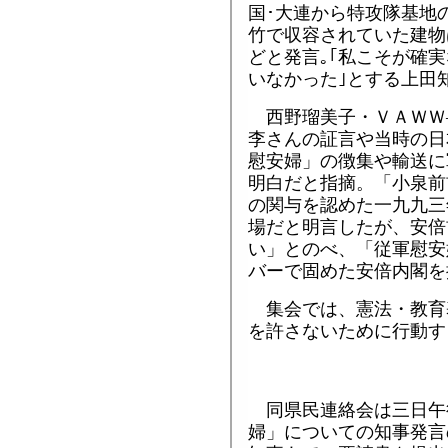
国･大連から特攻隊基地
竹で収容されていた建物
どと発言｡｢私こそが確実
いなかった｣とする上田
西野瑠美子・ＶＡＷＷ
李さんの証言や当時の日
慰安婦」の徴集や輸送に
明白だと指摘。「小泉前
の関与を認めた一九九三
場だと明言したが、安倍
い」とのべ、「従軍慰安
バーで固めた安倍内閣を
集会では、憲法・教育
を許さないために行動す
同県民連絡会は三日午
婦」についての知事発言