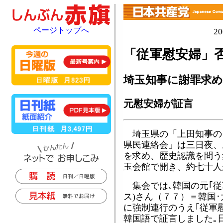
ページトップへ
2
「従軍慰安婦」否
埼玉知事に謝罪求め
元慰安婦が証言
埼玉県の「上田知事の
県民連絡会」は三日夜、
を求め、歴史認識を問う
玉会館で開き、約七十人
集会では､韓国の元｢従
ス)さん（７７）＝韓国･
に強制連行のうえ｢従軍
韓国語で証言しました｡