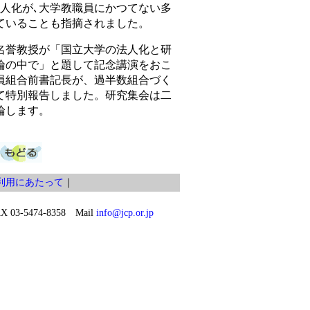
法人化が､大学教職員にかつてない多
ていることも指摘されました。
誉教授が「国立大学の法人化と研
論の中で」と題して記念講演をおこ
員組合前書記長が、過半数組合づく
て特別報告しました。研究集会は二
論します。
利用にあたって
｜
03-5474-8358 Mail
info@jcp.or.jp