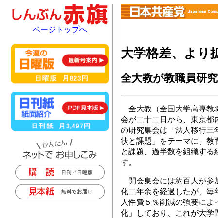
ページトップへ
大学格差、より
全大教が教職員研究
全大教（全国大学高専教職
会が二十二日から、東京都
の研究集会は「法人移行三
状と課題」をテーマに、教
と課題、過半数を組織する
す。
開会集会には約百人が参加
化二年余を経過したが、毎
人件費５％削減の強要によ
化」しており、これが大学