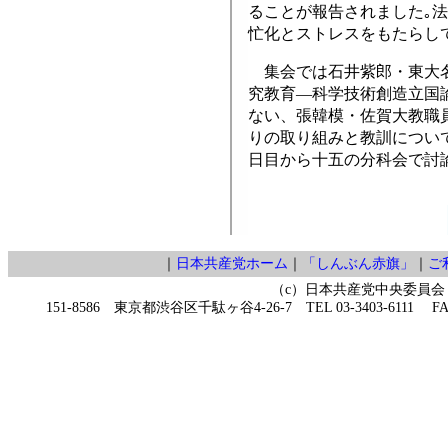
ることが報告されました｡
忙化とストレスをもたらし
集会では石井紫郎・東大名
究教育―科学技術創造立国
ない、張韓模・佐賀大教職
りの取り組みと教訓につい
日目から十五の分科会で討
｜
日本共産党ホーム
｜
「しんぶん赤旗」
｜
ご
（c）日本共産党中央委員会
151-8586 東京都渋谷区千駄ヶ谷4-26-7 TEL 03-3403-6111 FAX 