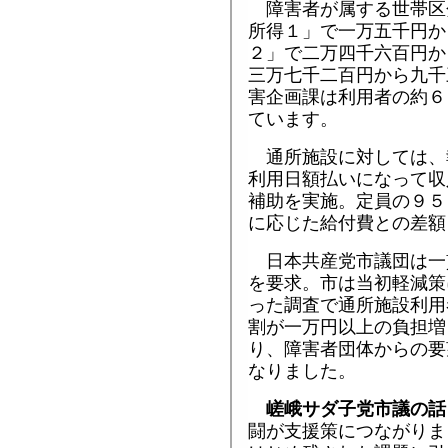
障害者が属する世帯区
所得１」で一万五千円か
２」で二万四千六百円か
三万七千二百円から九千
害企画課は利用者の約６
ています。
通所施設に対しては、
利用日額払いになって収
補助を実施。定員の９５
に応じた給付費との差額
日本共産党市議団は一
を要求。市は当初軽減策
った調査で通所施設利用
割が一万円以上の負担増
り、障害者団体からの要
なりました。
嵯峨サダ子党市議の話
闘が支援策につながりま