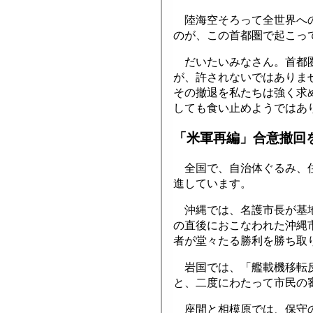
陸海空そろって全世界への
のが、この首都圏で起こっ
だいたいみなさん。首都圏
が、許されないではありま
その撤退を私たちは強く求
しても食い止めようではあ
「米軍再編」合意撤回
全国で、自治体ぐるみ、住
進しています。
沖縄では、名護市長が基地
の直後におこなわれた沖縄
者が堂々たる勝利を勝ち取
岩国では、「艦載機移転反
と、二度にわたって市民の
座間と相模原では、保守の