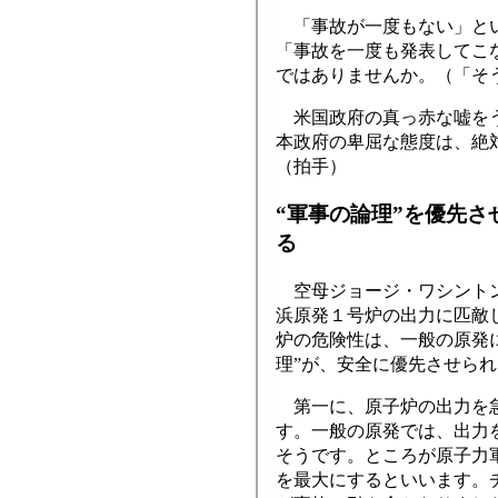
「事故が一度もない」とい
「事故を一度も発表してこ
ではありませんか。（「そ
米国政府の真っ赤な嘘をう
本政府の卑屈な態度は、絶
（拍手）
“軍事の論理”を優先
る
空母ジョージ・ワシントン
浜原発１号炉の出力に匹敵
炉の危険性は、一般の原発
理”が、安全に優先させら
第一に、原子炉の出力を急
す。一般の原発では、出力
そうです。ところが原子力
を最大にするといいます。