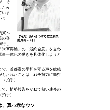
が、そ
したみ
ていま
いま
須賀へ
（写真）あいさつする志位和夫
長の容
委員長＝９日
強行し
「米軍再編」の「最終合意」を交わ
軍事一体化の動きを具体化しようと
で、首都圏の平和を守る声を総結
がもたれたことは、戦争勢力に痛打
。（拍手）
て、情勢報告をかねて熱い連帯の
（拍手）
は、真っ赤なウソ