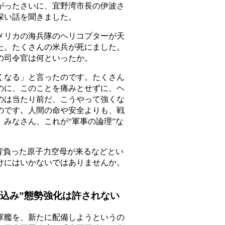
ったさいに、宜野湾市長の伊波さ
深い話を聞きました。
リカの海兵隊のヘリコプターが天
た。たくさんの米兵が死にました。
の司令官は何といったか。
なる」と言ったのです。たくさん
のに、このことを痛みとせずに、ヘ
のは当たり前だ、こうやって強くな
のです。人間の命や安全よりも、戦
みなさん、これが“軍事の論理”な
背負った原子力空母が来るなどとい
けにはいかないではありませんか。
り込み”態勢強化は許されない
艦を、新たに配備しようというの