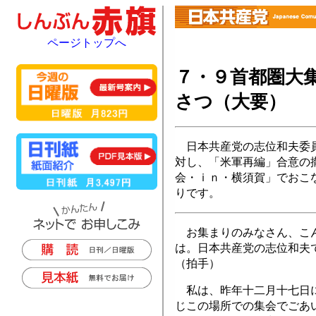
ページトップへ
７・９首都圏大
さつ（大要）
日本共産党の志位和夫委員
対し、「米軍再編」合意の
会・ｉｎ・横須賀」でおこ
りです。
お集まりのみなさん、こ
は。日本共産党の志位和夫
（拍手）
私は、昨年十二月十七日
じこの場所での集会でごあ