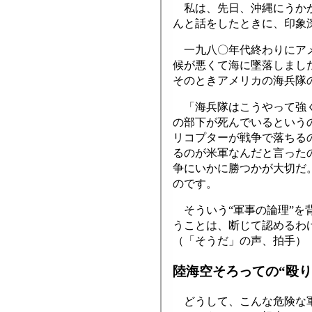
私は、先日、沖縄にうかが
んと話をしたときに、印象
一九八〇年代終わりにアメ
候が悪くて海に墜落しまし
そのときアメリカの海兵隊
「海兵隊はこうやって強く
の部下が死んでいるという
リコプターが戦争で落ちる
るのが米軍なんだと言った
争にいかに勝つかが大切だ。
のです。
そういう“軍事の論理”を
うことは、断じて認めるわ
（「そうだ」の声、拍手）
陸海空そろっての“殴
どうして、こんな危険な軍