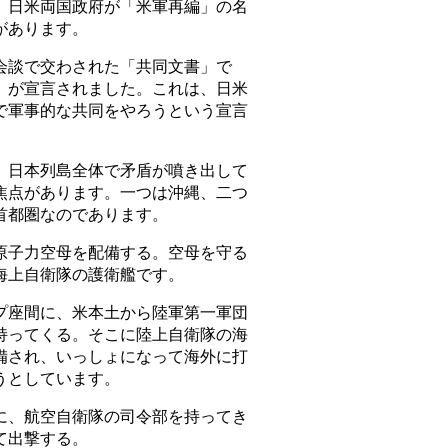
、日米両国政府が「米軍再編」の名
があります。
談で交わされた「共同文書」で
」が宣言されました。これは、日米
で軍事的な共同をやろうという宣言
日本列島全体で矛盾が噴き出して
焦点があります。一つは沖縄、二つ
首都圏なのであります。
子力空母を配備する。空母を守る
海上自衛隊の護衛艦です。
座間に、米本土から陸軍第一軍団
持ってくる。そこに陸上自衛隊の海
備され、いっしょになって海外に打
うとしています。
、航空自衛隊の司令部を持ってき
て出撃する。