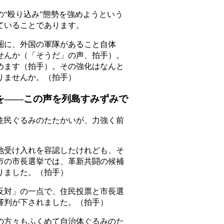
“殴り込み”態勢を強めようという
ていることであります。
に、外国の軍隊があること自体
せんか（「そうだ」の声、拍手）。
めます（拍手）。その強化はなんと
りませんか。（拍手）
を――この声を列島すみずみで
民ぐるみのたたかいが、力強く前
受け入れを容認したけれども、そ
市の市長選挙では、革新共闘の候補
りました。（拍手）
対」の一点で、住民投票と市長選
審判が下されました。（拍手）
方々もふくめて自治体ぐるみのた