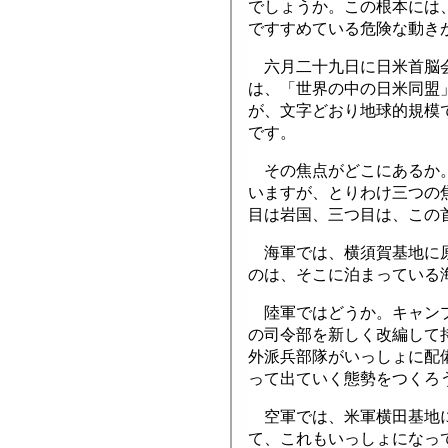
でしょうか。この根本には
ですすめている危険な動き
六月二十九日に日米首脳会
は、「世界の中の日米同盟
が、文字どおり地球的規模
です。
その焦点がどこにあるか。
いますが、とりわけ三つの
目は岩国、三つ目は、この
海軍では、横須賀基地に原
のは、そこに泊まっている
陸軍ではどうか。キャンプ
の司令部を新しく改編して
外派兵部隊がいっしょに配
って出ていく態勢をつくろ
空軍では、米軍横田基地に
て、これもいっしょになっ