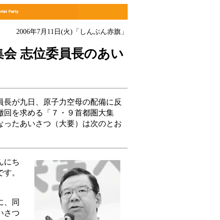
2006年7月11日(火)
「しんぶん赤旗」
集会 志位委員長のあい
長が九日、原子力空母の配備に反
撤回を求める「７・９首都圏大集
なったあいさつ（大要）は次のとお
んにち
です。
に、同
いさつ