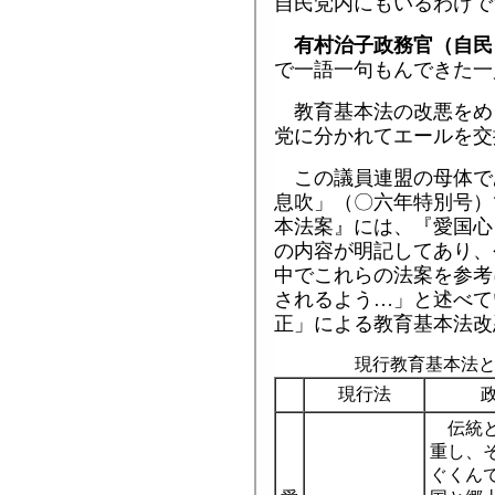
自民党内にもいるわけで
有村治子政務官（自民
で一語一句もんできた一
教育基本法の改悪をめ
党に分かれてエールを交
この議員連盟の母体で
息吹」（〇六年特別号）
本法案』には、『愛国心
の内容が明記してあり、
中でこれらの法案を参考
されるよう…」と述べて
正」による教育基本法改
現行教育基本法
現行法
伝統と
重し、
ぐくん