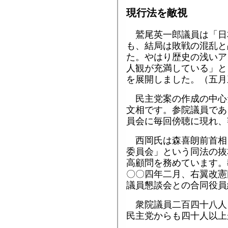
現行法を敵視
鷲尾英一郎議員は「日
も、結局は敗戦の混乱と
た。やはり歴史の浅いア
人観が充満している」と
を展開しました。（五月
民主党案の作成の中心
文相です。参院議員であ
員会に毎回傍聴に現れ、
西岡氏は森喜朗前首相
委員会」という同法の抜
高顧問を務めています。
〇〇四年二月、右翼改憲
議員懇談会との合同役員
衆院議員二百四十八人
民主党からも四十人以上