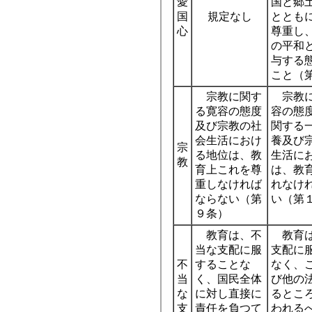
愛
国と郷
国
規定なし
ととも
心
尊重し
の平和
与する
こと（
宗教に関す
宗教に
る寛容の態度
容の態
及び宗教の社
関する
会生活におけ
養及び
宗
る地位は、教
生活に
教
育上これを尊
は、教
重しなければ
れなけ
ならない（第
い（第
９条）
教育は、不
教育は
当な支配に服
支配に
不
することな
なく、
当
く、国民全体
び他の
な
に対し直接に
るとこ
支
責任を負つて
われる