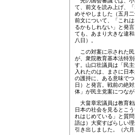
先の国会審議では、小
て、前文を読み上げ、「
めそやしました（五月二
前文について、「これは
るかもしれない」と発言
ても、あまり大きな違和
八日）。
この対案に示された民
が、衆院教育基本法特別
す。山口壮議員は「民主
入れたのは、まさに日本
の護持に、ある意味でつ
日）と発言。戦前の絶対
体」が民主党案につなが
大畠章宏議員は教育勅
日本の社会を見るとこう
れはじめている」と質問
語は）大変すばらしい理
引き出しました。（六月