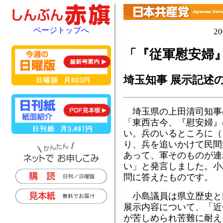
ページトップへ
2
「『従軍慰安婦
埼玉知事 展示記述
埼玉県の上田清司知事
「東西古今、『慰安婦』
い。兵のいるところに（
り、兵を追いかけて民間
あって、軍そのものが連
い」と発言しました。小
問に答えたものです。
小島議員は県立歴史と
展示内容について、「近
が苦しめられ苦難に耐え