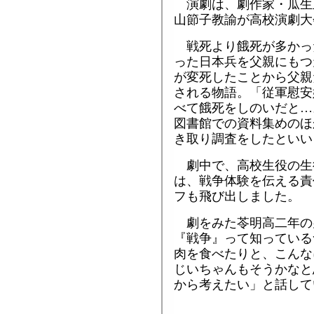
演劇は、劇作家・瓜生
山節子教諭が高校演劇大
戦死より餓死が多かっ
った日本兵を父親にもつ
が変死したことから父親
される物語。「従軍慰安
べて餓死をしのいだと…
図書館での資料集めのほ
き取り調査をしたといい
劇中で、高校生役の生
は、戦争体験を伝える責
フも飛び出しました。
劇をみた苓明高二年の
『戦争』って知っている
肉を食べたりと、こんな
じいちゃんもそうかなと
から考えたい」と話して