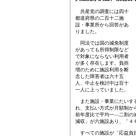
共産党の調査には四十
都道府県の二百十二施
設・事業所から回答があ
りました。
同法では国の減免制度
があっても所得制限など
で対象にならない利用者
が多く存在します。負担
増のために施設利用を断
念した障害者は六十五
人、中止を検討中は百十
一人に上っていました。
また施設・事業にたいする
れ、支払い方式が月額制か
前年度比で平均一―二割の
減収」が六施設あり、「４
すべての施設が「応益負担