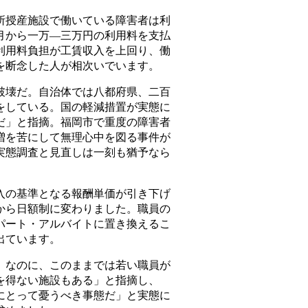
授産施設で働いている障害者は利
月から一万―三万円の利用料を支払
利用料負担が工賃収入を上回り、働
を断念した人が相次いでいます。
壊だ。自治体では八都府県、二百
をしている。国の軽減措置が実態に
だ」と指摘。福岡市で重度の障害者
増を苦にして無理心中を図る事件が
実態調査と見直しは一刻も猶予なら
の基準となる報酬単価が引き下げ
から日額制に変わりました。職員の
パート・アルバイトに置き換えるこ
出ています。
なのに、このままでは若い職員が
を得ない施設もある」と指摘し、
にとって憂うべき事態だ」と実態に