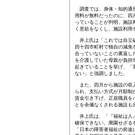
調査では、身体・知的通所
用料が無料だったのに、四
っていることが判明。施設
く意欲をなくし、施設利用
井上氏は「これでは自立破
四十四市町村で独自の減免
合っていないことの裏返し
を介護していた母親が負担
起きていることを挙げ、「
ない」と強調しました。
また、四月から施設の収入
られ、支払い方式が月額制
賃金引き下げ、正規職員を
とを余儀なくされる施設も
井上氏は、「『福祉は人』
確保できない。廃園せざる
「日本の障害者福祉の前途