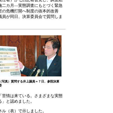
施二カ月―実態調査にもとづく緊急
営の危機打開へ制度の抜本的改善
議員が同日、決算委員会で質問しま
（写真）質問する井上議員＝７日、参院決算
委
「苦情は来ている。さまざまな実態
る」と認めました。
ネル（表）で示しました。