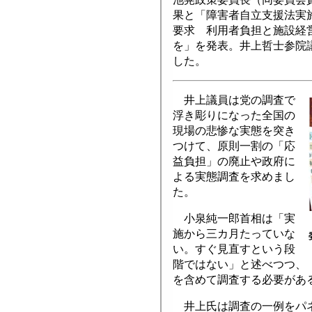
果と「障害者自立支援法実
要求 利用者負担と施設経
を」を発表。井上哲士参院
した。
井上議員は党の調査で
浮き彫りになった全国の
現場の悲惨な実態を突き
つけて、原則一割の「応
益負担」の廃止や政府に
よる実態調査を求めまし
た。
小泉純一郎首相は「実
施から三カ月たっていな
い。すぐ見直すという段
階ではない」と述べつつ、
を含めて調査する必要があ
井上氏は調査の一例をパ