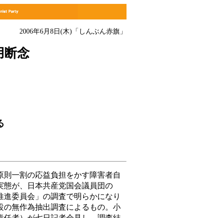
2006年6月8日(木)
「しんぶん赤旗」
用断念
る
則一割の応益負担をかす障害者自
実態が、日本共産党国会議員団の
推進委員会」の調査で明らかになり
設の無作為抽出調査によるもの。小
責任者）が七日記者会見し、調査結