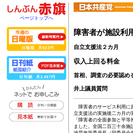
ページトップへ
障害者が施設利
自立支援法２カ月
収入上回る料金
首相、調査の必要認め
井上議員質問
障害者のサービス利用に原
立支援法の実施後二カ月の
「障害者の全面参加と平等
ました。全国二百三十余施
池晃政策委員長（同委員会