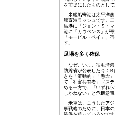
を前提にしたものとして
米艦船寄港は太平洋側
艦寄港ラッシュです。二
島港に「ジョン・Ｓ・マ
港に「カウペンス」が寄
「モービル・ベイ」、宿
す。
足場を多く確保
なぜ、いま、宿毛湾港
防総省が公表したＱＤＲ
きを「流動的」「懸念」
て「利害共有者」（ステ
める一方で、「いずれ伝
しかねない」と危機意識
米軍は、こうしたアジ
事戦略のために、日本の
確保を狙っているのです