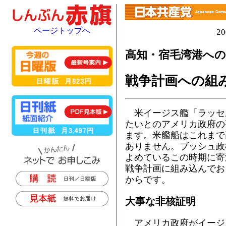
ページトップへ
2
高知・宿毛湾港へ
戦争計画への組
米イージス艦「ラッセ
たいとのアメリカ政府の
ます。米艦船はこれまで
ありません。ブッシュ政
よめているこの時期に寄
戦争計画に組み込んでお
からです。
大事な非核証明
アメリカ政府がイージ