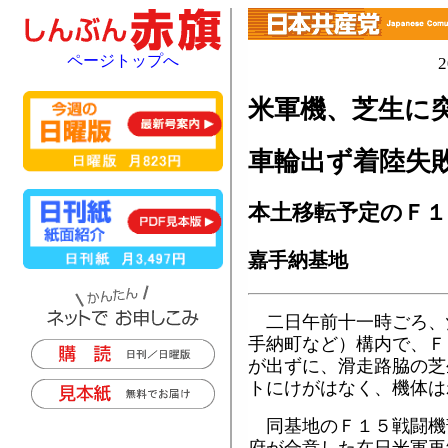
ページトップへ
米軍機、芝生に
車輪出ず着陸失
本土移転予定のＦ１
嘉手納基地
二日午前十一時ごろ、
手納町など）構内で、Ｆ
が出ずに、滑走路脇の芝
トにけがはなく、機体は
同基地のＦ１５戦闘機
府が合意した在日米軍再