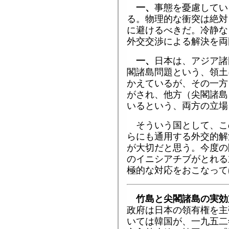
一、
事態を憂慮してい
る。物理的な衝突は絶対
に避けるべきだ。冷静な
外交交渉による解決を両
一、
日本は、アジア諸
閣諸島問題という、領土
かえているが、その一方
がされ、他方（尖閣諸島
いるという、両方の立場
そういう国として、こ
らにも通用する外交的解
が大切だと思う。今度の
のイニシアチブがとれる
極的な対応をおこなって
竹島と尖閣諸島の実効
政府は日本の領有権を主
いては韓国が、一九五二