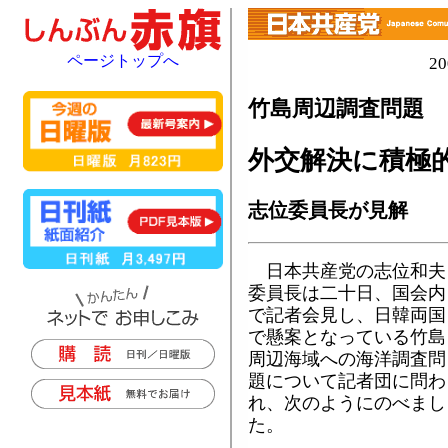
ページトップへ
2
竹島周辺調査問題
外交解決に積極
志位委員長が見解
日本共産党の志位和夫
委員長は二十日、国会内
で記者会見し、日韓両国
で懸案となっている竹島
周辺海域への海洋調査問
題について記者団に問わ
れ、次のようにのべまし
た。