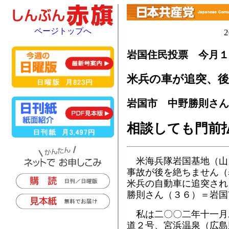
ページトップへ
岩国住民投票 今月１
米兵の車が追突、
岩国市 中野勝則さん
相談しても門前
米海兵隊岩国基地（山
事故が後を絶ちません（
米兵の自動車に追突され
勝則さん（３６）＝岩国
私は二〇〇二年十一月
道２号、宮浜温泉（広島