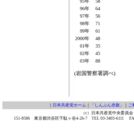
95年
58
96年
64
97年
56
98年
71
99年
61
2000年
48
01年
35
02年
45
03年
88
(岩国警察署調べ)
｜
日本共産党ホーム
｜
「しんぶん赤旗」
｜
ご
（c）日本共産党中央委員会
151-8586 東京都渋谷区千駄ヶ谷4-26-7 TEL 03-3403-6111 FAX 