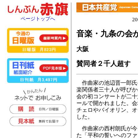
ページトップへ
2
音楽・九条の会
大阪
賛同者２千人超す
作曲家の池辺晋一郎氏
楽関係者三十人が呼びか
会の初コンサートが二十
ールで開かれました。会
チェロやバイオリン、オ
した。
作曲家の西村朗氏が今
た「平和の誓いへのファ