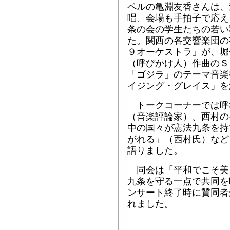
ペルの亀淵友香さんは、
唱、会場も手拍子で応え
条の会の学生たちの若い
た。関西の各交響楽団の
９オーケストラ」が、堀
（呼びかけ人）作曲のＳ
「ゴジラ」のテーマ音楽
イジング・グレイス」を
トークコーナーでは呼
（音楽評論家）、西村の
中の国々が憲法九条を持
がれる」（西村氏）など
語りました。
同会は「平和でこそ美
九条を守る一点で共同を
ンサート終了時に賛同者
れました。