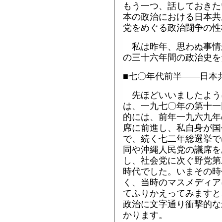
もう一つ、話しておきた
本の政治における日本共
党をめぐる政治闘争の性
私は昨年、思わぬ事情
の三十六年間の政治史を
■七〇年代前半――日本
先ほどいいましたよう
は、一九七〇年の第十一
的には、前年一九六九年
席に前進し、私自身が国
で、続く七二年総選挙で
同や沖縄人民党の議席を
し、社会党に次ぐ野党第
時代でした。いまその時
く、当時のマスメディア
てふりかえってみますと
政治に文字通り衝撃的な
かります。