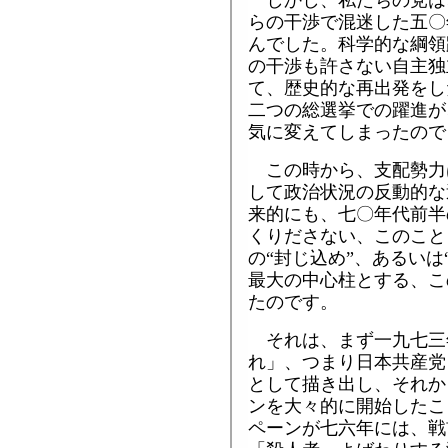
らの干渉で混迷した五〇
んでした。科学的な綱領
の干渉も許さない自主独
て、歴史的な再出発をし
二つの総選挙での躍進が
気に変えてしまったので
この時から、支配勢力
して政治状況の反動的な
来的にも、七〇年代前半
くりださない、このこと
の“封じ込め”、あるいは
最大の中心柱とする、こ
たのです。
それは、まず一九七三
れ」、つまり日本共産党
として描き出し、それか
ンを大々的に開始したこ
ペーンが七六年には、戦