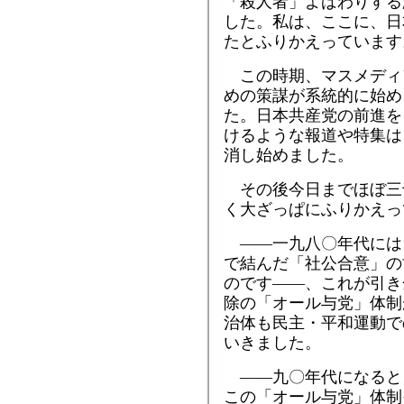
「殺人者」よばわりする
した。私は、ここに、日
たとふりかえっています
この時期、マスメディ
めの策謀が系統的に始め
た。日本共産党の前進を
けるような報道や特集は
消し始めました。
その後今日までほぼ三
く大ざっぱにふりかえっ
――一九八〇年代には
で結んだ「社公合意」の
のです――、これが引き
除の「オール与党」体制
治体も民主・平和運動で
いきました。
――九〇年代になると
この「オール与党」体制