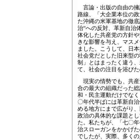
言論・出版の自由の擁
路線、「大企業本位の政
た沖縄の米軍基地の徹底
治”への反対、革新自治
体化した共産党の方針や
きな影響を与え、マスメ
ました。こうして、日本
社会党だとした旧来型の
制」とはまったく違う、
て、社会の注目を浴びた
現実の情勢でも、共産
合の最大の組織だった総
和・民主運動だけでなく
〇年代半ばには革新自治
める地方にまで広がり、
政治の具体的な課題とし
た。私たちが、「七〇年
治スローガンをかかげた
でしたが、実際、多くの