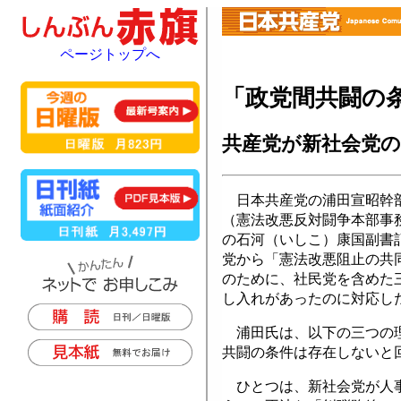
ページトップへ
「政党間共闘の
共産党が新社会党
日本共産党の浦田宣昭幹部
（憲法改悪反対闘争本部事
の石河（いしこ）康国副書
党から「憲法改悪阻止の共
のために、社民党を含めた
し入れがあったのに対応し
浦田氏は、以下の三つの理
共闘の条件は存在しないと
ひとつは、新社会党が人事