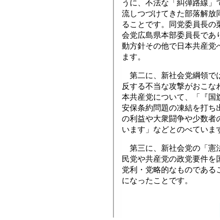
うに、不法な「糾弾路線」
流しつづけてきた部落解放
ることです。同党委員長の
会党広島県本部委員長であ
動方針その他で日本共産党
ます。
第二に、新社会党綱領では
反する不当な攻撃がおこな
本共産党について、「『国
安保条約問題の凍結を打ち
の利益や大衆闘争や少数者
います」などとのべていま
第三に、新社会党の「憲法
民党や共産党の政党要件を
党利・党略的なものである
になったことです。