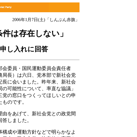
2006年1月7日(土)
「しんぶん赤旗」
条件は存在しない」
の申し入れに回答
会委員・国民運動委員会責任者
務局長）は六日、党本部で新社会党
記長に会いました。昨年来、新社会
同の可能性について、率直な協議」
三党の窓口をつくってほしいとの申
たものです。
由をあげて、新社会党との政党間
回答しました。
構成や運動方針などで明らかなよ