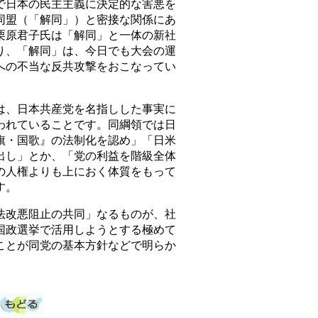
で日本の民主主義に決定的な害悪を
同盟（「解同」）と密接な関係にあ
栗原君子氏は「解同」と一体の新社
り、「解同」は、今日でも大会の運
への不当な反共攻撃をおこなってい
、日本共産党を名指しした事実に
われていることです。同綱領では日
旗・国歌』の法制化を認め」「日米
出し」とか、「党の利益を階級全体
の人権よりも上におく体質をもって
す。
改悪阻止の共同」なるものが、社
国政選挙で活用しようとする極めて
ことが同党の基本方針などで明らか