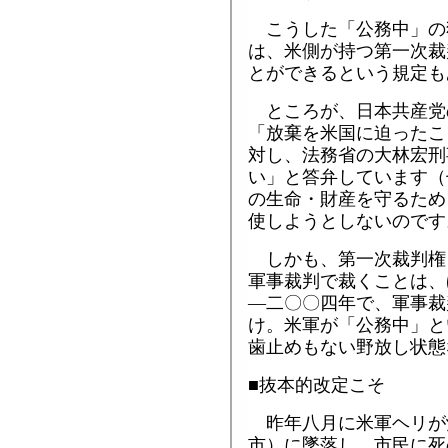
こうした「公務中」の
は、米側が持つ第一次裁
とができるという規定も
ところが、日本共産党
「放棄を米国に迫ったこ
対し、法務省の大林宏刑
い」と答弁しています（
の生命・財産を守るため
使しようとしないのです
しかも、第一次裁判権
軍事裁判で裁くことは、
―二〇〇四年で、軍事裁
け。米軍が「公務中」と
歯止めもない野放し状態
■抜本的改定こそ
昨年八月に米軍ヘリが
市）に墜落し、市民に死