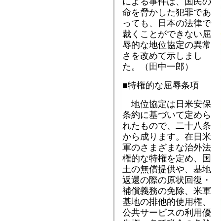
による事件は、国民の
命を脅かした犯罪であ
っても、日本の法律で
裁くことができない屈
辱的な地位協定の異常
さを改めて示しまし
た。（田中一郎）
■特権的な屈辱条項
地位協定は日米安保
条約に基づいて定めら
れたもので、二十八条
から成ります。在日米
軍のさまざまな治外法
権的な特権を定め、国
土の無償提供や、基地
返還の際の原状回復・
補償義務の免除、米軍
基地の排他的使用権、
公共サービスの利用優