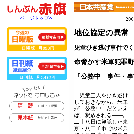
ページトップへ
20
地位協定の異常
児童ひき逃げ事件でく
命脅かす米軍犯罪
「公務中」事件・事
児童三人をひき逃げ
しておきながら、米軍
が「公務中」だといえ
ば、釈放される――。
二十八日に発覚した東
京・八王子市での米兵