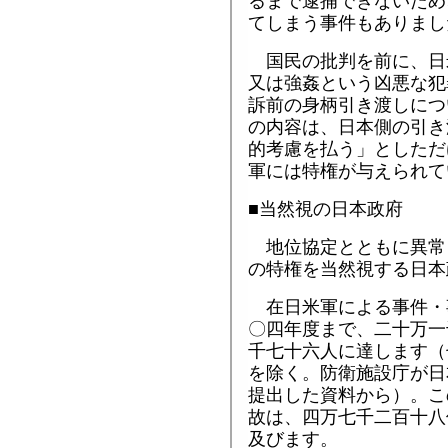
るまで逮捕できないため
てしまう事件もありまし
国民の批判を前に、日
又は強姦という凶悪な犯
訴前の身柄引き渡しにつ
の内容は、日本側の引き
的考慮を払う」としただ
軍には特権が与えられて
■当然視の日本政府
地位協定とともに異常
の特権を当然視する日本
在日米軍による事件・
〇四年度まで、二十万一
千七十六人に達します（
を除く。防衛施設庁が日
提出した資料から）。こ
故は、四万七千二百十八
及びます。