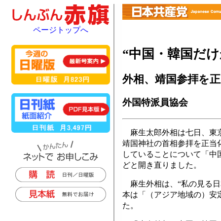
ページトップへ
“中国・韓国だけ
外相、靖国参拝を正
外国特派員協会
麻生太郎外相は七日、東京
靖国神社の首相参拝を正当
していることについて「中
どと開き直りました。
麻生外相は、“私の見る日
本は「（アジア地域の）安
た。