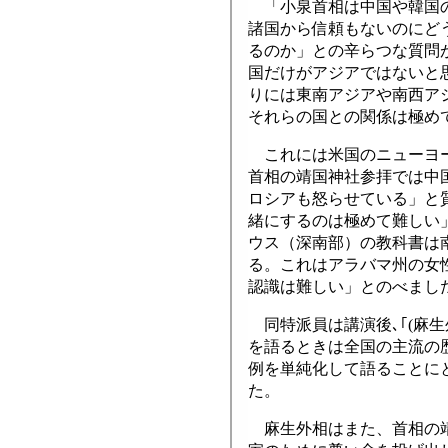
「小泉首相は中国や韓国の
諸国から信頼もないのにど
るのか」との辛らつな質問
国だけがアジアではないと
りには東南アジアや南西ア
それらの国との関係は極めて
これには米国のニューヨー
首相の靖国神社参拝では中
ロシアも怒らせている」と
緒にするのは極めて難しい
ウス（深南部）の教科書は南
る。これはアラバマ州の女
認識は難しい」とのべまし
同特派員は講演後､｢(麻
を語るときは全国の主流の
例を単純化して語ることに
た。
麻生外相はまた、首相の靖