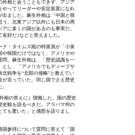
外相と会うこともできず、アジア
うやってリーダーや安定装置になれ
が出ました。麻生外相は「中国と韓
思う。北東アジア以外にも日本の周
ジアに多くの国があるのも事実だ。
友好だ｣などと答えました｡
ク・タイムズ紙の特派員が「小泉
国や韓国だけではなく、アメリカや
質問。麻生外相は、「歴史認識を一
」とし、「アメリカでもディープサ
北戦争を“北部の侵略”と教えてい
性が言っていた。同じ国でさえ歴史
た。
生外相の答えに）憤慨した。国の歴史
歴史観を語るべきだ。アラバマ州の
とても驚いた」と感想を語りまし
国参拝について質問に答えて「国