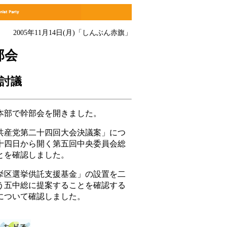
2005年11月14日(月)「しんぶん赤旗」
部会
討議
部で幹部会を開きました。
産党第二十四回大会決議案」につ
十四日から開く第五回中央委員会総
とを確認しました。
区選挙供託支援基金」の設置を二
う五中総に提案することを確認する
について確認しました。