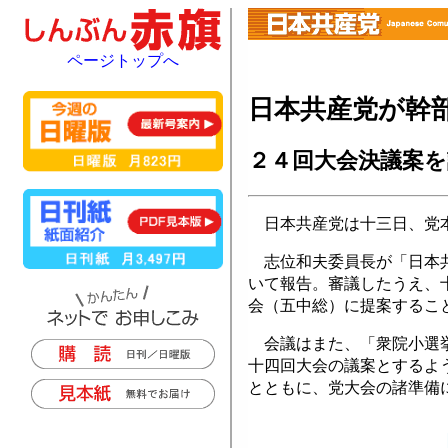
ページトップへ
日本共産党が幹
２４回大会決議案を
日本共産党は十三日、党本
志位和夫委員長が「日本共
いて報告。審議したうえ、
会（五中総）に提案するこ
会議はまた、「衆院小選挙
十四回大会の議案とするよ
とともに、党大会の諸準備