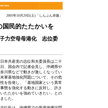
2005年10月29日(土)「しんぶん赤旗」
の国民的たたかいを
子力空母母港化 志位委
日本共産党の志位和夫委員長は二十
八日、国会内で記者会見し、沖縄県や
神奈川県などで動きが激しくなってい
る米軍基地強化問題について、その危
険性を告発し、「基地国家という異常
な事態を強化する動きに反対し、許さ
ないたたかいを強めていきたい」との
べました。
志位氏は、沖縄県での新基地建設問