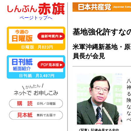
ページトップへ
基地強化許すな
米軍沖縄新基地・原
員長が会見
（写真）記者会見する志位