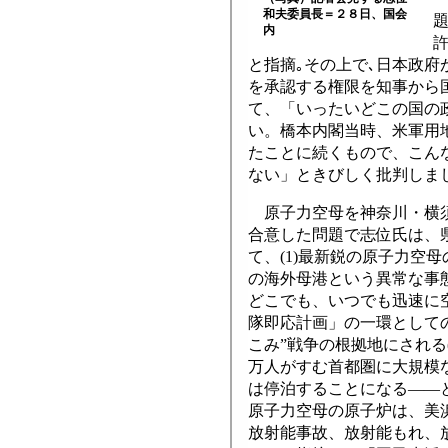
和夫委員長＝２８日、国会
内
と指摘｡その上で､日本政
を承認する権限を知事から
て、「いったいどこの国の
い。橋本内閣当時、米軍用
たことに続くもので、こん
ない」ときびしく批判しま
原子力空母を神奈川・横須
合意した問題で志位氏は、
て、(1)最新鋭の原子力空
の海外母港という異常な事態
どこでも、いつでも迅速に空
隊即応計画」の一環として
こみ”戦争の根拠地にされる
万人がすむ首都圏に大規模
は停泊することになる――
原子力空母の原子炉は、美
放射能事故、放射能もれ、