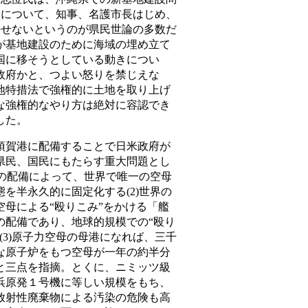
題について、知事、名護市長はじめ、
許せないというのが県民世論の多数だ
府が基地建設のために海域の埋め立て
国に移そうとしている動きについ
政府かと、つよい怒りを禁じえな
地特措法で強権的に土地を取り上げ
な強権的なやり方は絶対に容認でき
した。
賀港に配備することで日米政府が
県民、国民にもたらす重大問題とし
母の配備によって、世界で唯一の空母
を半永久的に固定化する(2)世界の
母による“殴りこみ”をかける「艦
の配備であり、地球的規模での“殴り
(3)原子力空母の母港になれば、三千
な原子炉をもつ空母が一年の約半分
と三点を指摘。とくに、ニミッツ級
浜原発１号機に等しい規模をもち、
放射性廃棄物による汚染の危険も高