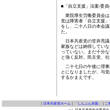
■「自立支援」法案/委
衆院厚生労働委員会は
党は障害者「自立支援」
をし、二十八日の本会議
た。
日本共産党の笠井亮議
家族などは納得していな
っていない。まだ十分な
と強く反対。民主党、社
二十七日の午後に理事
とになりましたが、与党
するかまえです。
｜
日本共産党ホーム
｜
「しんぶん赤旗」
｜
ご
（c）日本共産党中央委員会