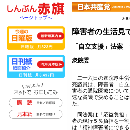
ページトップへ
20
障害者の生活見
「自立支援」法案 
衆院委
二十六日の衆院厚生労
亮議員は、障害者「自立
害者の通院医療について
速な審議で決めることは
た。
同法案は「応益負担」
者の現行５％負担を一割
は「精神障害者にできる