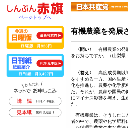
ページトップへ
有機農業を発展
〈問い〉
有機農業の発展
をお持ちですか。（山梨県
〈答え〉
高度成長期以降
をすすめる一方、国内生産
化を推進し、農薬や化学肥
た。それが、農家や国民の
にマイナス影響を与え、生
た。
有機農業は、そうしたこと
者の中で、農薬や化学肥料
した循環型農業の主な農法