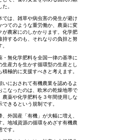
した。
では、雑草や病虫害の発生が避け
かつてのような重労働か、農薬に変
クが農家にのしかかります。化学肥
維持するのも、それなりの負担と努
す。
・無化学肥料を全国一律の基準に
の生産力を生かす循環型の生産とし
も積極的に支援すべきと考えます。
いにおされて有機農業を認めるよ
おこなったのは、欧米の乾燥地帯で
、農薬や化学肥料を３年間使用しな
示できるという規制です。
、外国産「有機」が大幅に増え、
す。地域資源の循環をめざす有機農
態です。