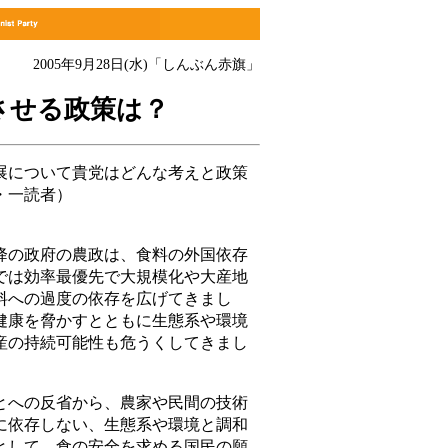
2005年9月28日(水)「しんぶん赤旗」
させる政策は？
について貴党はどんな考えと政策
・一読者）
の政府の農政は、食料の外国依存
では効率最優先で大規模化や大産地
料への過度の依存を広げてきまし
健康を脅かすとともに生態系や環境
産の持続可能性も危うくしてきまし
への反省から、農家や民間の技術
に依存しない、生態系や環境と調和
として、食の安全を求める国民の願