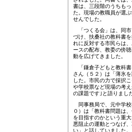
書は、三段階のうちもっ
た。現場の教職員が選ぶ
せんでした。
「つくる会」は、同市を
づけ、扶桑社の教科書を
れに反対する市民らは、
ースの配布、教委の傍聴
動を広げてきました。
「鎌倉子どもと教科書
さん（５２）は「薄氷を
した。市民の力で採択こ
や学校票など現場の考え
の課題です｣と語りました
同事務局で、元中学校
０）は「教科書問題は、
を目指すのかという重大
悪阻止の運動とつなげ、
い」と話していました。