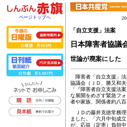
ページトップへ
2
「自立支援」法案
日本障害者協議
世論が廃案にした
障害者「自立支援」法
協議会（ＪＤ、勝又和夫
「『障害者自立支援法案
な展開をめざす緊急フォ
者や家族、関係者約八百
ＪＤの藤井克徳常務理
ました。「六月中旬成立
が、応益（定率）負担中