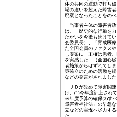
体の共同の運動で打ち破
場の違いを超えた障害者
廃案となったことをのべ
当事者主体の障害者政
は、「歴史的な行動を力
たかいを今後も続けてい
会委員長）、「育成医療
た全国会員のファクスや
し廃案に。主権は患者、
を実感した」（全国心臓
者施策からはずれてしま
策確立のための活動を続
などの発言がされました
ＪＤが改めて障害関連
け、(1)今年度計上さ
来年度予算の確保(2)
障害者福祉法」の早急な
立などの実現へ尽力する
た。