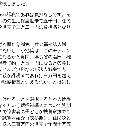
比較しました。
非課税であれば負担なしです。そ
ものの生活保護世帯で五千円、住民
税世帯で三万二千円の負担増となり
る新たな減免（社会福祉法人減
にたいし、小池氏は、このモデルケ
になるかと質問。厚労省の塩田幸雄
得者で約一万五千円になると答弁し
ほとんど無料なのが法人減免でも一
に親が課税者であれば三万円を超え
い軽減措置といえるのか」と批判し
外れることを選択すると本人所得
なるという選択制導入について質問
スで障害者の子どもが扶養家族でな
の試算を紹介（表参照）。住民税と
、収入三百万円の世帯で年間十万五