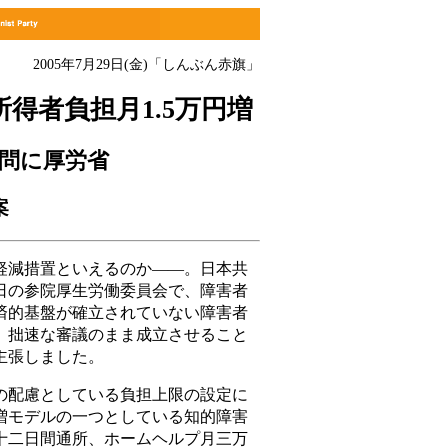
2005年7月29日(金)「しんぶん赤旗」
得者負担月1.5万円増
問に厚労省
案
減措置といえるのか――。日本共
日の参院厚生労働委員会で、障害者
済的基盤が確立されていない障害者
、拙速な審議のまま成立させること
主張しました。
配慮としている負担上限の設定に
増モデルの一つとしている知的障害
十二日間通所、ホームヘルプ月三万