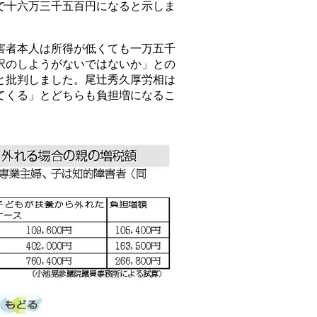
で十六万三千五百円になると示しま
者本人は所得が低くても一万五千
択のしようがないではないか」との
と批判しました。尾辻秀久厚労相は
てくる」とどちらも負担増になるこ