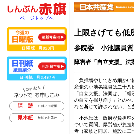
ページトップへ
上限さげても低所
参院委 小池議員質
障害者「自立支援」法
負担増やしてきめ細かい軽
産党の小池晃議員は二十八
「自立支援」法案は、「経
の自立を掘り崩す」とのべ
など断じて許されない、と
小池氏は、政府が負担増の
ついて質問。厚労省が負担
者（家族と同居、施設に二