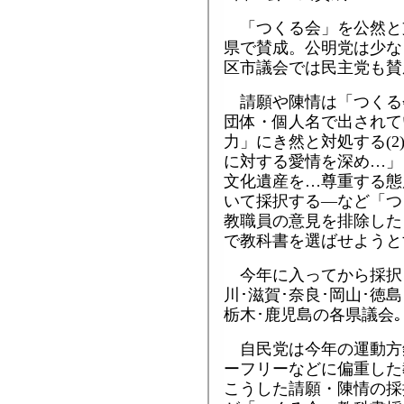
「つくる会」を公然と
県で賛成。公明党は少な
区市議会では民主党も賛
請願や陳情は「つくる
団体・個人名で出されて
力」にき然と対処する(
に対する愛情を深め…」
文化遺産を…尊重する態
いて採択する―など「つ
教職員の意見を排除した
で教科書を選ばせようと
今年に入ってから採択さ
川･滋賀･奈良･岡山･徳島
栃木･鹿児島の各県議会｡
自民党は今年の運動方
ーフリーなどに偏重した
こうした請願・陳情の採