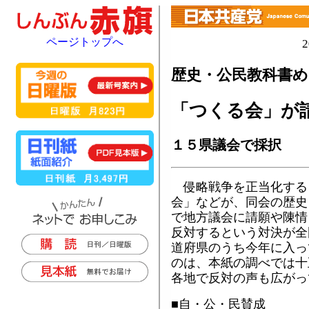
ページトップへ
歴史・公民教科書
「つくる会」が
１５県議会で採択
侵略戦争を正当化する
会」などが、同会の歴史
で地方議会に請願や陳情
反対するという対決が全
道府県のうち今年に入っ
のは、本紙の調べでは十
各地で反対の声も広がっ
■自・公・民賛成