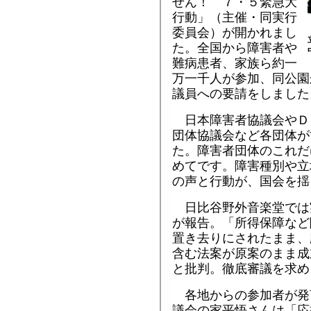
せん！ ７・５緊急大
行動」（主催・同実行
委員会）が開かれまし
た。全国から障害者や
難病患者、家族ら約一
万一千人が参加、同公園
議員への要請をしました
日本障害者協議会やＤ
団体協議会など各団体が
た。障害者団体のこれだ
めてです。障害種別や立
の声と行動が、国会を揺
日比谷野外音楽堂では
が報告。「所得保障など
置き去りにされたまま、
含む法案が原案のまま成
と批判。徹底審議を求め
各地からの参加者が発
議会の家平悟さんは「応