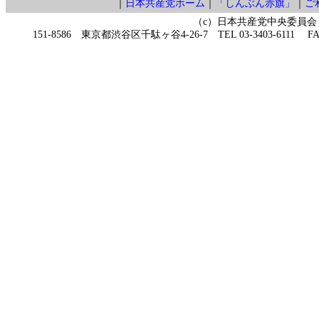
｜
日本共産党ホーム
｜
「しんぶん赤旗」
｜
ご
（c）日本共産党中央委員会
151-8586 東京都渋谷区千駄ヶ谷4-26-7 TEL 03-3403-6111 FAX 