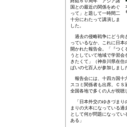
終結６０周年 アジア諸
国との最近の関係をめぐ
って」と題して一時間二
十分にわたって講演しま
した。
過去の侵略戦争にどう向き
っているなか、これに日本
開かれた報告会。「『つく
うとしていて地域で学習会
きたくて」（神奈川県在住
ぱいの七百人が参加しまし
報告会には、十四カ国十六
スコミ関係者も出席。ＣＳ
全国各地で多くの人が視聴
「日本外交のゆきづまりの
まりの大本になっている過
として何が問題になってい
ある」