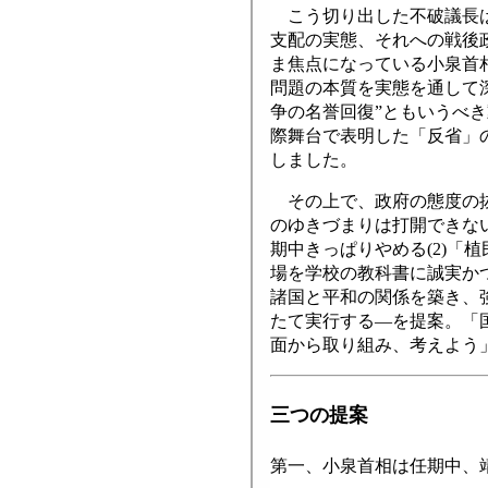
こう切り出した不破議長は
支配の実態、それへの戦後
ま焦点になっている小泉首
問題の本質を実態を通して
争の名誉回復”ともいうべ
際舞台で表明した「反省」
しました。
その上で、政府の態度の抜
のゆきづまりは打開できない
期中きっぱりやめる(2)「
場を学校の教科書に誠実かつ
諸国と平和の関係を築き、
たて実行する―を提案。「
面から取り組み、考えよう
三つの提案
第一、小泉首相は任期中、