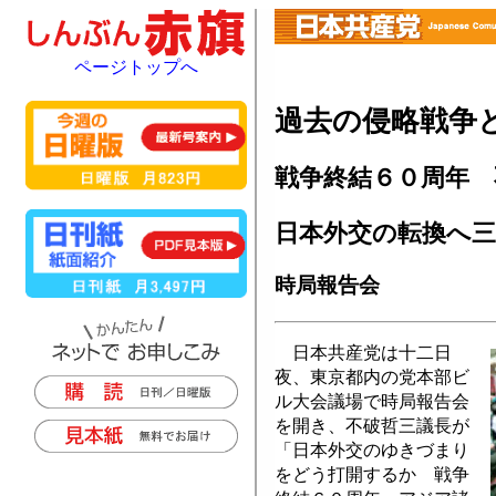
ページトップへ
過去の侵略戦争
戦争終結６０周年 
日本外交の転換へ
時局報告会
日本共産党は十二日
夜、東京都内の党本部ビ
ル大会議場で時局報告会
を開き、不破哲三議長が
「日本外交のゆきづまり
をどう打開するか 戦争