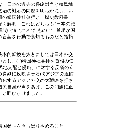
、日本の過去の侵略戦争と植民地
政治の対応の問題を明らかにし、い
相の靖国神社参拝と「歴史教科書」
深く解明。これはどちらも“日本の戦
き動きと結びついたもので、首相が国
の言葉を行動で裏切るものだと指摘
本的転換を抜きにしては日本外交
とし、(1)靖国神社参拝を首相の任
植民地支配と侵略」に対する反省の立
真剣に反映させる(3)アジアの近隣
強化するアジア外交の大戦略を打ち
国民自身が声をあげ、この問題に正
」と呼びかけました。
靖国参拝をきっぱりやめること