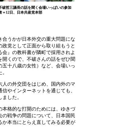
不破哲三議長の話を聞く会場いっぱいの参加
者＝12日、日本共産党本部
合うかが日本外交の重大問題にな
の政党として正面から取り組もうと
る会』の教科書が隣町で採用されよ
を開くので、不破さんの話をぜひ聞
の五十八歳の女性）など、会場いっ
た。
人の外交団をはじめ、国内外のマ
通信やインターネットを通じても、
しました。
本格的な打開のためには、ゆきづ
去の戦争の問題について、日本国民
るか本当にとらえ直してみる必要が