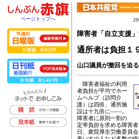
ページトップへ
2
障害者「自立支援」
通所者は負担１
山口議員が撤回を迫る
障害者福祉の利用
者負担が平均でホー
ムヘルプ（訪問介
護）は四倍、通所施
設は十九倍に――。
障害者に原則一割の
定率負担を求める障害者
日、衆院厚生労働委員会
車いすの人など多数の傍