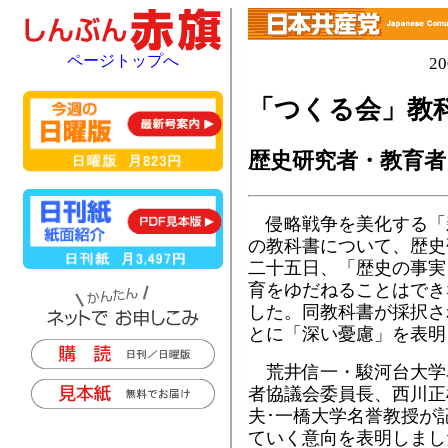
ページトップへ
2
「つくる会」教
歴史研究者・教育者
侵略戦争を美化する「
の教科書について、歴史
二十五日、「歴史の事実
育をゆだねることはでき
した。同教科書が採択さ
とに「深い憂慮」を表明
荒井信一・駿河台大学
者協議会委員長、西川正
夫･一橋大学名誉教授が
ていく意向を表明しまし