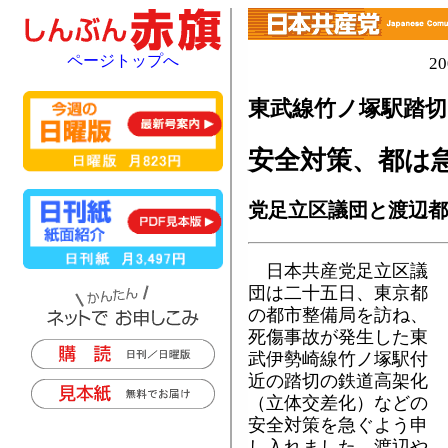
ページトップへ
2
東武線竹ノ塚駅踏切
安全対策、都は
党足立区議団と渡辺都
日本共産党足立区議
団は二十五日、東京都
の都市整備局を訪ね、
死傷事故が発生した東
武伊勢崎線竹ノ塚駅付
近の踏切の鉄道高架化
（立体交差化）などの
安全対策を急ぐよう申
し入れました。渡辺や