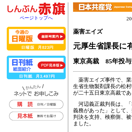
ページトップへ
2
薬害エイズ
元厚生省課長に
東京高裁 85年投
薬害エイズ事件で、業
生省生物製剤課長の松村
が二十五日東京高裁であ
河辺義正裁判長は、「
義務があった」として、
判決を支持、検察側、被
ました。