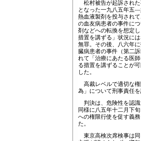
松村被告が起訴された
となった一九八五年五―
熱血液製剤を投与されて
の血友病患者の事件につ
剤などへの転換を想定し
措置を講ずる」状況には
無罪。その後、八六年に
臓病患者の事件（第二訴
れて「治療にあたる医師
る措置を講ずることが可
した。
高裁レベルで適切な権
為」について刑事責任を
判決は、危険性を認識
同様に八五年十二月下旬
への権限行使を促す義務
た。
東京高検次席検事は同