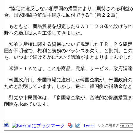
“協定に違反しない相手国の措置により、期待される利益
合、国家間紛争解決手続きに回付できる”（第２２章）
もともと、商品貿易を想定したＧＡＴＴ２３条で設けられ
野への適用拡大を主張してきました。
知的財産権に関する貿易について規定したＴＲＩＰＳ協定
囲が不明確で、権利と義務のバランスを欠く」と批判。この
を、いつまで続けるかについて議論がまとまりませんでした
米韓ＦＴＡでは、これを商品、農業、サービス、政府調達
韓国政府は、米国市場に進出した韓国企業が、米国政府の
ためと説明しています。しかし、逆に、韓国側の補助金など
野党や市民団体は、「多国籍企業が、合法的な保護措置ま
削除を求めています。
Tweet
リンク用タグ