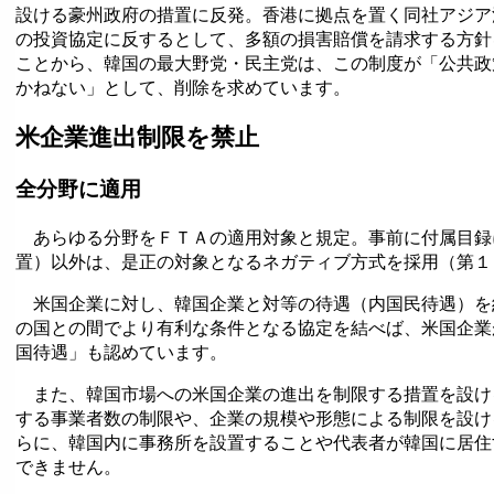
設ける豪州政府の措置に反発。香港に拠点を置く同社アジア
の投資協定に反するとして、多額の損害賠償を請求する方針
ことから、韓国の最大野党・民主党は、この制度が「公共政
かねない」として、削除を求めています。
米企業進出制限を禁止
全分野に適用
あらゆる分野をＦＴＡの適用対象と規定。事前に付属目録
置）以外は、是正の対象となるネガティブ方式を採用（第１
米国企業に対し、韓国企業と対等の待遇（内国民待遇）を
の国との間でより有利な条件となる協定を結べば、米国企業
国待遇」も認めています。
また、韓国市場への米国企業の進出を制限する措置を設け
する事業者数の制限や、企業の規模や形態による制限を設け
らに、韓国内に事務所を設置することや代表者が韓国に居住
できません。