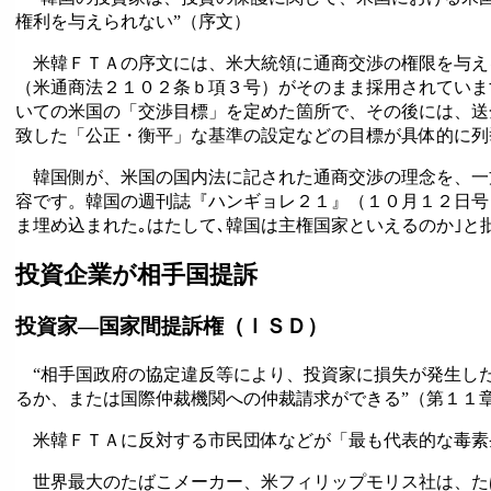
権利を与えられない”（序文）
米韓ＦＴＡの序文には、米大統領に通商交渉の権限を与え
（米通商法２１０２条ｂ項３号）がそのまま採用されていま
いての米国の「交渉目標」を定めた箇所で、その後には、送
致した「公正・衡平」な基準の設定などの目標が具体的に列
韓国側が、米国の国内法に記された通商交渉の理念を、一
容です。韓国の週刊誌『ハンギョレ２１』（１０月１２日号
ま埋め込まれた｡はたして､韓国は主権国家といえるのか｣と
投資企業が相手国提訴
投資家―国家間提訴権（ＩＳＤ）
“相手国政府の協定違反等により、投資家に損失が発生し
るか、または国際仲裁機関への仲裁請求ができる”（第１１
米韓ＦＴＡに反対する市民団体などが「最も代表的な毒素
世界最大のたばこメーカー、米フィリップモリス社は、た