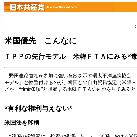
米国優先 こんなに
ＴＰＰの先行モデル 米韓ＦＴＡにみる“毒
野田佳彦首相が参加に強い意欲を示す環太平洋連携協定（
モデル」と位置付けるのが、韓国との自由貿易協定（米韓Ｆ
どが、“毒素条項”と指摘する米韓ＦＴＡの内容を見てみる
“有利な権利与えない”
米国法を移植
“韓国の投資家は、投資の保護に関して、米国における米