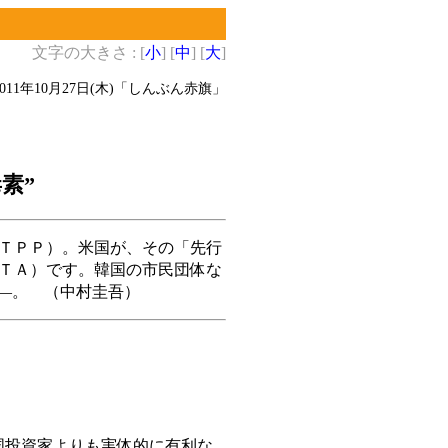
文字の大きさ : [
小
] [
中
] [
大
]
2011年10月27日(木)
「しんぶん赤旗」
素”
ＴＰＰ）。米国が、その「先行
ＴＡ）です。韓国の市民団体な
と―。 （中村圭吾）
国投資家よりも実体的に有利な