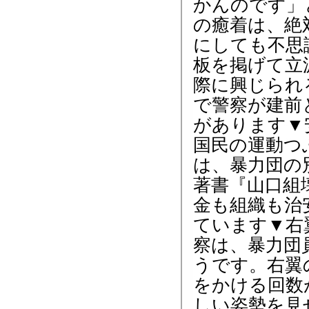
かんのです」
の癒着は、絶
にしても不思
板を掲げて立
際に興じられ
で警察が建前
があります▼
国民の運動つ
は、暴力団の
著書『山口組
金も組織も治
ています▼右
察は、暴力団
うです。右翼
をかける回数
しい姿勢を見