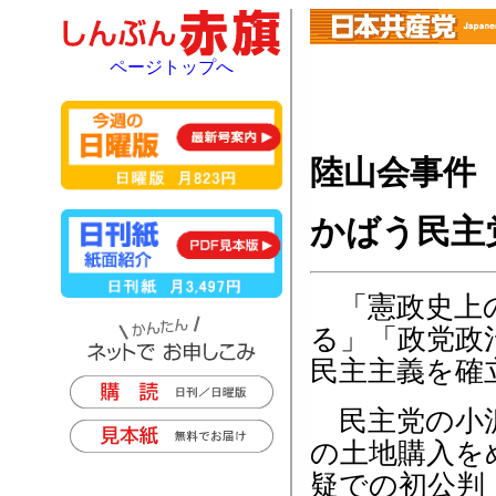
ページトップへ
陸山会事件
かばう民主
「憲政史上の
る」「政党政
民主主義を確
民主党の小沢
の土地購入を
疑での初公判