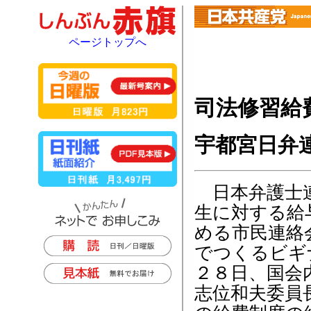
ページトップへ
司法修習給
宇都宮日弁
日本弁護士
生に対する給
める市民連絡
でつくるビギ
２８日、国会
志位和夫委員