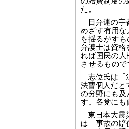
の給費制度の
た。
日弁連の宇都
めざす有用な
を揺るがすも
弁護士は資格
れば国民の人
させるもので
志位氏は「法
法曹個人だと
の分野にも及
す。各党にも
東日本大震災
は「事故の賠