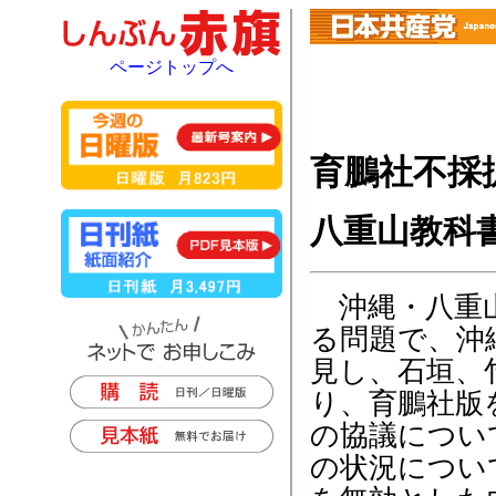
ページトップへ
育鵬社不採
八重山教科
沖縄・八重山
る問題で、沖
見し、石垣、
り、育鵬社版
の協議につい
の状況につい