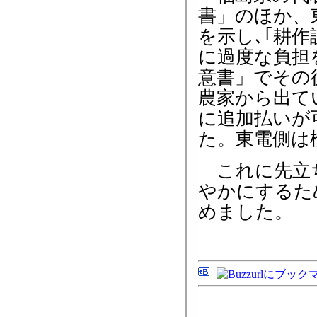
書」のほか、
を示し､｢耕
に過度な負担
意書」でその
農家から出て
に追加払いが
た。東電側は
これに先立ち
やかにするた
めました。