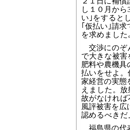
２１日に補償
し１０月から
い｣をすると
｢仮払い｣請
を求めました
交渉にのぞん
で大きな被害
肥料や農機具
払いをせよ。
家経営の実態
えました。放
故がなければ
風評被害を広
認めるべきだ
福島県の代表