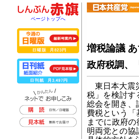
ページトップへ
増税論議 
政府税調、
東日本大震災
税」を検討す
総会を開き、
費税という「
までに政府の
明両党との協