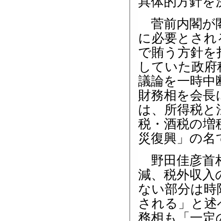
具体的方針を
菅前内閣が閣
に必要とされ
で賄う方針を
していた政府
議論を一時中
財務相を会長
は、所得税と
税・酒税の増
災復興」の名
野田佳彦首相
減、税外収入
ない部分は時
される」と述
務相も「一定