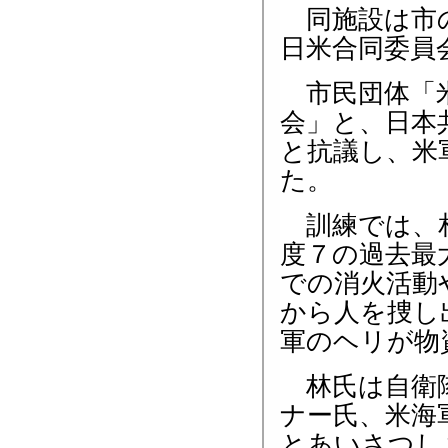
同施設は市の
日米合同委員
市民団体「米
会」と、日本
と抗議し、米
た。
訓練では、相
度７の過去最
での消火活動
から人を捜し
軍のヘリが物
林氏は自衛隊
ナー氏、米海
とあいさつし