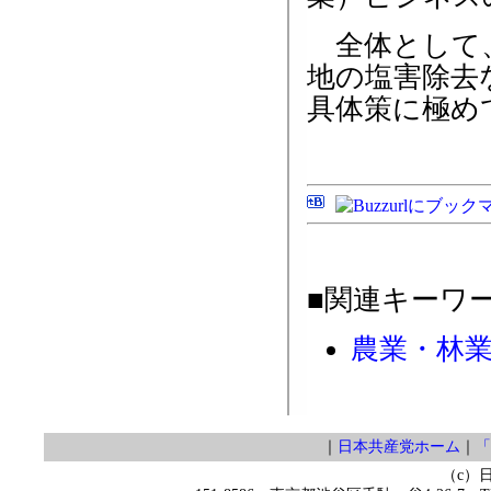
全体として、
地の塩害除去
具体策に極め
■関連キーワ
農業・林
｜
日本共産党ホーム
｜
「
（c）