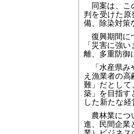
同案は、この
判を受けた原
備、除染対策
復興期間につ
「災害に強い
離、多重防御
「水産県みや
え漁業者の高
難」だとして
築」を目指す
した新たな経
農林業につい
進、民間企業
業）ビジネス