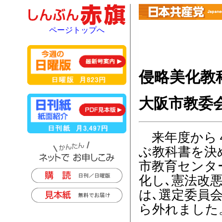
ページトップへ
侵略美化教
大阪市教委
来年度から４
ぶ教科書を決
市教育センタ
化し､憲法改
は､選定委員
ら外れました