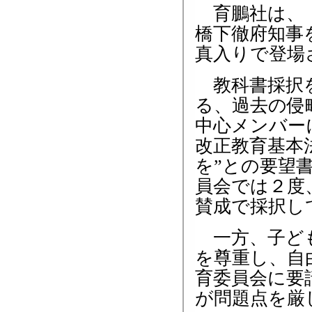
育鵬社は、「
橋下徹府知事
真入りで登場
教科書採択を
る、過去の侵
中心メンバー
改正教育基本
を”との要望
員会では２度
賛成で採択し
一方、子ども
を尊重し、自
育委員会に要
が問題点を厳