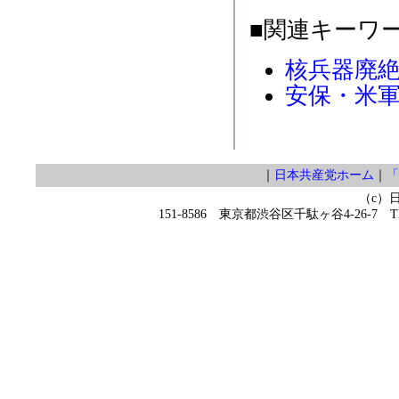
■関連キーワ
核兵器廃
安保・米
｜
日本共産党ホーム
｜
「
（c）
151-8586 東京都渋谷区千駄ヶ谷4-26-7 TEL 0