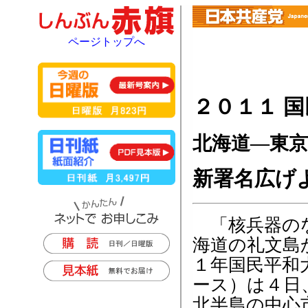
ページトップへ
２０１１ 
北海道―東
新署名広げ
「核兵器のな
海道の礼文島
１年国民平和
ース）は４日
北半島の中心