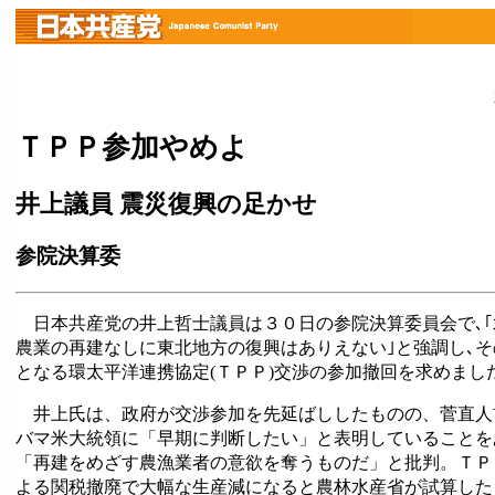
ＴＰＰ参加やめよ
井上議員 震災復興の足かせ
参院決算委
日本共産党の井上哲士議員は３０日の参院決算委員会で､｢
農業の再建なしに東北地方の復興はありえない｣と強調し､そ
となる環太平洋連携協定(ＴＰＰ)交渉の参加撤回を求めまし
井上氏は、政府が交渉参加を先延ばししたものの、菅直人
バマ米大統領に「早期に判断したい」と表明していることを
「再建をめざす農漁業者の意欲を奪うものだ」と批判。ＴＰ
よる関税撤廃で大幅な生産減になると農林水産省が試算した