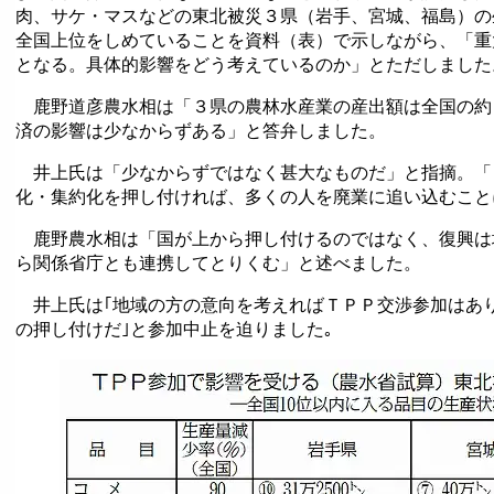
肉、サケ・マスなどの東北被災３県（岩手、宮城、福島）の
全国上位をしめていることを資料（表）で示しながら、「重
となる。具体的影響をどう考えているのか」とただしました
鹿野道彦農水相は「３県の農林水産業の産出額は全国の約
済の影響は少なからずある」と答弁しました。
井上氏は「少なからずではなく甚大なものだ」と指摘。「
化・集約化を押し付ければ、多くの人を廃業に追い込むこと
鹿野農水相は「国が上から押し付けるのではなく、復興は
ら関係省庁とも連携してとりくむ」と述べました。
井上氏は｢地域の方の意向を考えればＴＰＰ交渉参加はあり
の押し付けだ｣と参加中止を迫りました｡