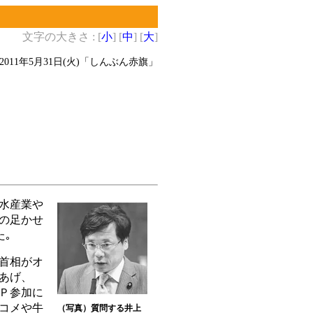
文字の大きさ : [
小
] [
中
] [
大
]
2011年5月31日(火)
「しんぶん赤旗」
水産業や
の足かせ
た｡
首相がオ
あげ、
Ｐ参加に
コメや牛
（写真）質問する井上