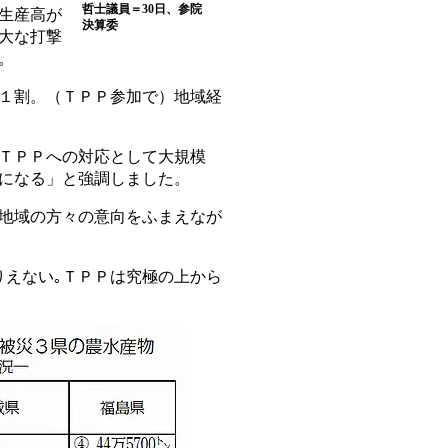
哲士議員＝30日、参院
生産高が
決算委
大な打撃
。
１割。（ＴＰＰ参加で）地域経
ＴＰＰへの対応として大規模
になる」と強調しました。
地域の方々の意向をふまえなが
えない｡ＴＰＰは究極の上から